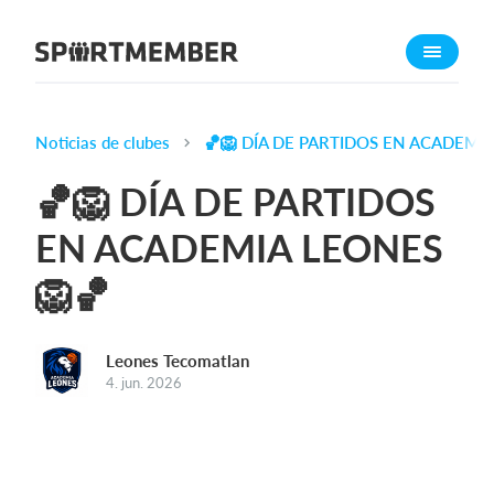
Acerca de SportMember
¿Quiénes somos?
Conócenos
Noticias de clubes
🏀🦁 DÍA DE PARTIDOS EN ACADEMIA
Carrera profesional
🏀🦁 DÍA DE PARTIDOS
Funciones
EN ACADEMIA LEONES
Calendario
🦁🏀
Gestión de pagos
Sitio web
App móvil
Leones Tecomatlan
4. jun. 2026
Tienda Online
¿Cuanto cuesta?
Español